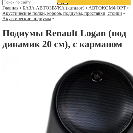
Главная
•
БАЗА АВТОЗВУКА (каталог)
•
АВТОКОМФОРТ
•
Акустические полки, короба, подиумы, проставки, стойки
•
Акустические подиумы
•
Подиумы Renault Logan (под
динамик 20 см), c карманом