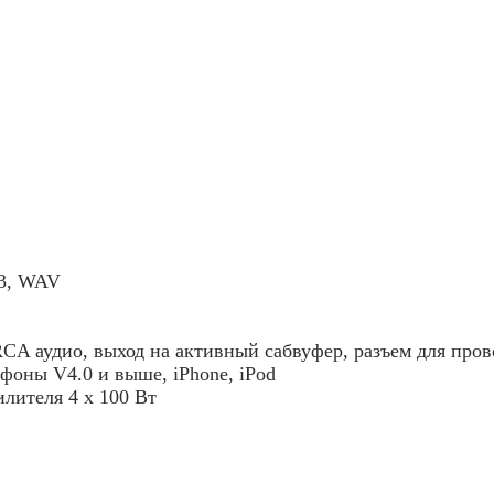
P3, WAV
RCA аудио, выход на активный сабвуфер, разъем для про
фоны V4.0 и выше, iPhone, iPod
илителя 4 х
100
Вт