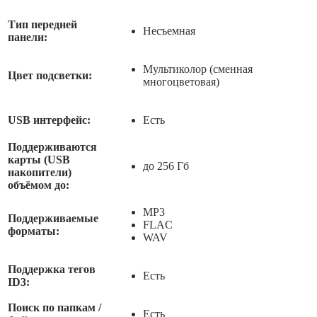
Тип передней
Несъемная
панели:
Мультиколор (сменная
Цвет подсветки:
многоцветовая)
USB интерфейс:
Есть
Поддерживаются
карты (USB
до 256 Гб
накопители)
объёмом до:
MP3
Поддерживаемые
FLAC
форматы:
WAV
Поддержка тегов
Есть
ID3:
Поиск по папкам /
Есть