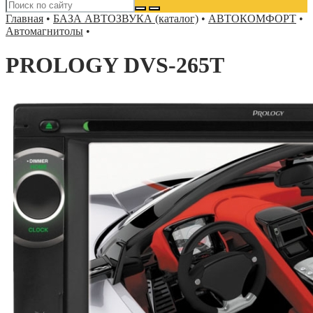
Главная
•
БАЗА АВТОЗВУКА (каталог)
•
АВТОКОМФОРТ
•
Автомагнитолы
•
PROLOGY DVS-265T