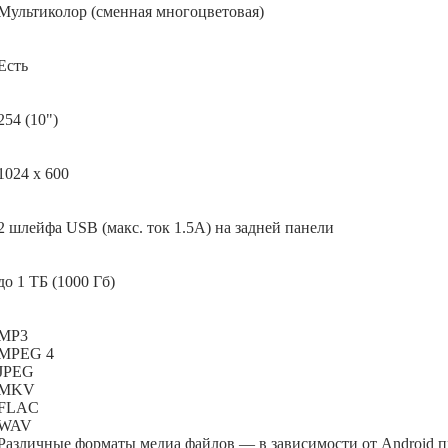
Мультиколор (сменная многоцветовая)
Есть
254 (10")
1024 х 600
2 шлейфа USB (макс. ток 1.5А) на задней панели
до 1 ТБ (1000 Гб)
MP3
MPEG 4
JPEG
MKV
FLAC
WAV
Различные форматы медиа файлов — в зависимости от Android 