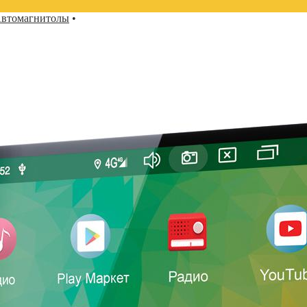
втомагнитолы
•