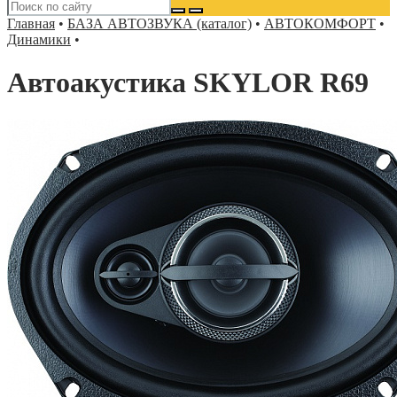
Главная
•
БАЗА АВТОЗВУКА (каталог)
•
АВТОКОМФОРТ
•
Динамики
•
Автоакустика SKYLOR R69