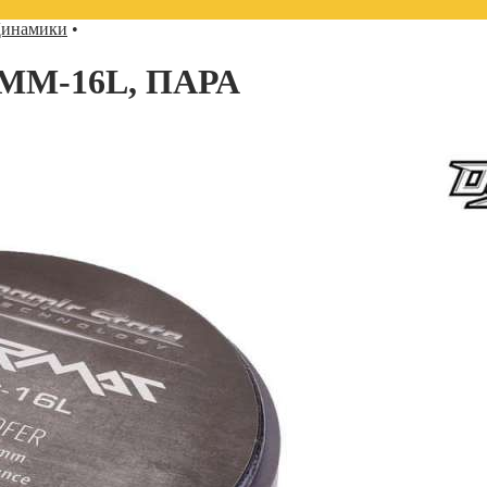
инамики
•
MM-16L, ПАРА