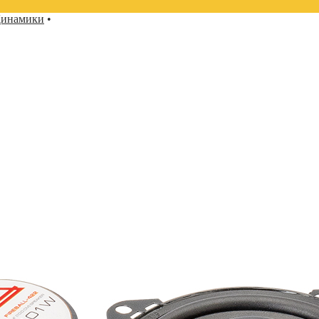
инамики
•