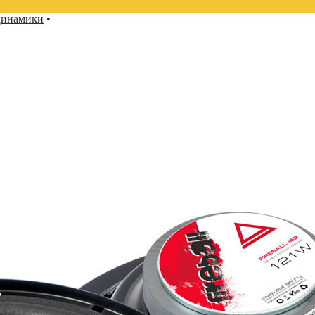
инамики
•