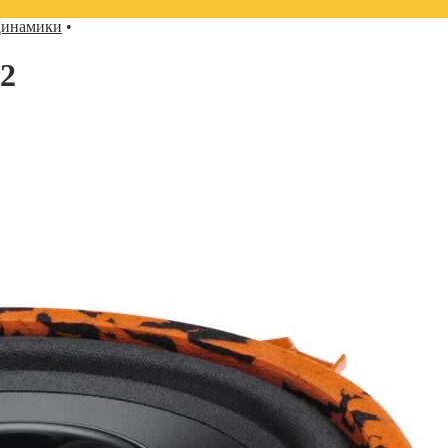
инамики
•
.2