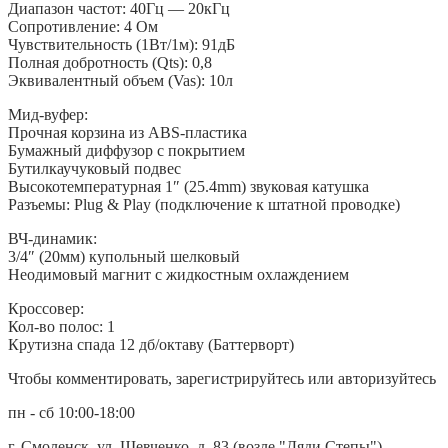
Диапазон частот: 40Гц — 20кГц
Сопротивление: 4 Ом
Чувствительность (1Вт/1м): 91дБ
Полная добротность (Qts): 0,8
Эквивалентный объем (Vas): 10л
Мид-вуфер:
Прочная корзина из ABS-пластика
Бумажный диффузор с покрытием
Бутилкаучуковый подвес
Высокотемпературная 1″ (25.4mm) звуковая катушка
Разъемы: Plug & Play (подключение к штатной проводке)
ВЧ-динамик:
3/4″ (20мм) купольный шелковый
Неодимовый магнит с жидкостным охлаждением
Кроссовер:
Кол-во полос: 1
Крутизна спада 12 дб/октаву (Баттерворт)
Чтобы комментировать, зарегистрируйтесь или авторизуйтесь
пн - сб 10:00-18:00
г. Смоленск, ул. Шевченко, д. 83 (возле "Дяди Степы")