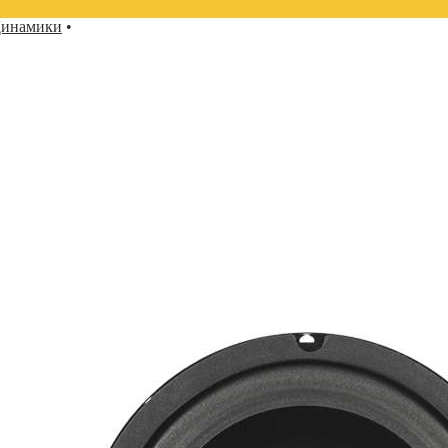
инамики
•