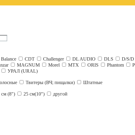
 Balance
CDT
Challenger
DL AUDIO
DLS
D/S/D
nzar
MAGNUM
Morel
MTX
ORIS
Phantom
P
УРАЛ (URAL)
олосные
Твитеры (ВЧ; пищалки)
Штатные
 см (8")
25 см(10")
другой