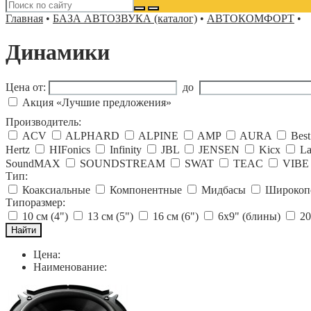
Главная
•
БАЗА АВТОЗВУКА (каталог)
•
АВТОКОМФОРТ
•
Динамики
Цена от:
до
Акция «Лучшие предложения»
Производитель:
ACV
ALPHARD
ALPINE
AMP
AURA
Best
Hertz
HIFonics
Infinity
JBL
JENSEN
Kicx
La
SoundMAX
SOUNDSTREAM
SWAT
TEAC
VIBE
Тип:
Коаксиальные
Компонентные
Мидбасы
Широкоп
Типоразмер:
10 см (4")
13 см (5")
16 см (6")
6x9" (блины)
20
Цена:
Наименование: