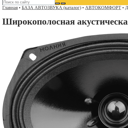
Главная
•
БАЗА АВТОЗВУКА (каталог)
•
АВТОКОМФОРТ
•
Д
Широкополосная акустичес