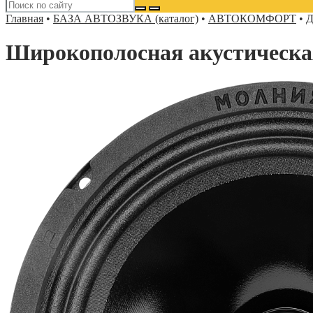
Главная
•
БАЗА АВТОЗВУКА (каталог)
•
АВТОКОМФОРТ
•
Д
Широкополосная акустичес