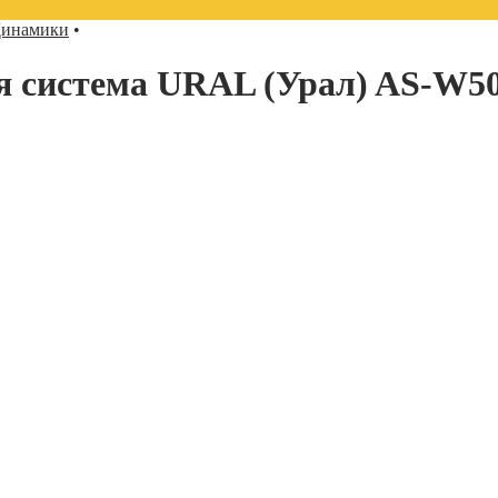
инамики
•
ая система URAL (Урал) AS-W