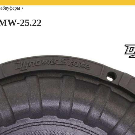
абвуферы
•
MW-25.22