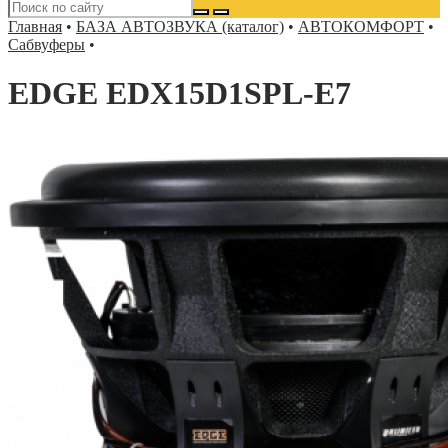
Главная
•
БАЗА АВТОЗВУКА (каталог)
•
АВТОКОМФОРТ
•
Сабвуферы
•
EDGE EDX15D1SPL-E7