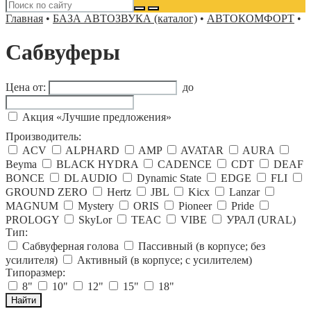
Главная
•
БАЗА АВТОЗВУКА (каталог)
•
АВТОКОМФОРТ
•
Сабвуферы
Цена от:
до
Акция «Лучшие предложения»
Производитель:
ACV
ALPHARD
AMP
AVATAR
AURA
Beyma
BLACK HYDRA
CADENCE
CDT
DEAF
BONCE
DL AUDIO
Dynamic State
EDGE
FLI
GROUND ZERO
Hertz
JBL
Kicx
Lanzar
MAGNUM
Mystery
ORIS
Pioneer
Pride
PROLOGY
SkyLor
TEAC
VIBE
УРАЛ (URAL)
Тип:
Сабвуферная голова
Пассивный (в корпусе; без
усилителя)
Активный (в корпусе; с усилителем)
Типоразмер:
8"
10"
12"
15"
18"