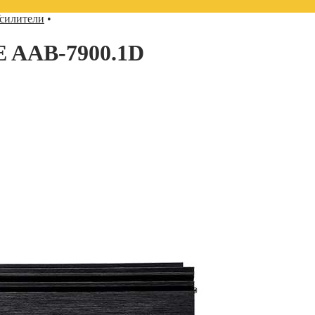
силители
•
AAB-7900.1D