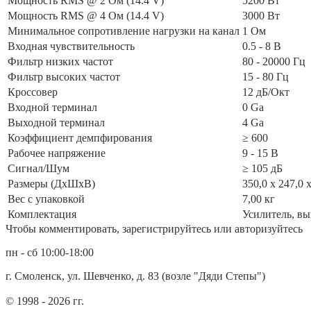
Мощность RMS @ 2 Ом (14.4 V)
5200 Вт
Мощность RMS @ 4 Ом (14.4 V)
3000 Вт
Минимальное сопротивление нагрузки на канал
1 Ом
Входная чувствительность
0.5 - 8 В
Фильтр низких частот
80 - 20000 Гц
Фильтр высоких частот
15 - 80 Гц
Кроссовер
12 дБ/Окт
Входной терминал
0 Ga
Выходной терминал
4 Ga
Коэффициент демпфирования
≥ 600
Рабочее напряжение
9 - 15 В
Сигнал/Шум
≥ 105 дБ
Размеры (ДxШxВ)
350,0 x 247,0 
Вес с упаковкой
7,00 кг
Комплектация
Усилитель, вы
Чтобы комментировать, зарегистрируйтесь или авторизуйтесь
пн - сб 10:00-18:00
г. Смоленск, ул. Шевченко, д. 83 (возле "Дяди Степы")
© 1998 - 2026 гг.