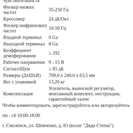
чувствительность
Фильтр низких
35-250 Гц
частот
Кроссовер
24 дБ/Окт
Фильтр инфранизких
10-50 Гц
частот
Входной терминал
0 Ga
Выходной терминал
8 Ga
Коэффициент
≥ 292
демпфирования
Рабочее напряжение
9 - 15 В
Сигнал/Шум
≥ 85 дБ
Размеры (ДxШxВ)
709,0 x 240,0 x 63,5 мм
Вес с упаковкой
13,20 кг
Усилитель, выносной регулятор,
Комплектация
монтажный комплект, инструкция,
гарантийный талон
Чтобы комментировать, зарегистрируйтесь или авторизуйтесь
пн - сб 10:00-18:00
г. Смоленск, ул. Шевченко, д. 83 (возле "Дяди Степы")