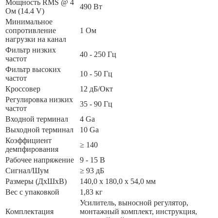
Мощность RMS @ 4
490 Вт
Ом (14.4 V)
Минимальное
сопротивление
1 Ом
нагрузки на канал
Фильтр низких
40 - 250 Гц
частот
Фильтр высоких
10 - 50 Гц
частот
Кроссовер
12 дБ/Окт
Регулировка низких
35 - 90 Гц
частот
Входной терминал
4 Ga
Выходной терминал
10 Ga
Коэффициент
≥ 140
демпфирования
Рабочее напряжение
9 - 15 В
Сигнал/Шум
≥ 93 дБ
Размеры (ДxШxВ)
140,0 x 180,0 x 54,0 мм
Вес с упаковкой
1,83 кг
Усилитель, выносной регулятор,
Комплектация
монтажный комплект, инструкция,