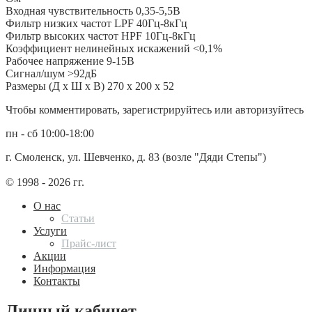
Входная чувствительность 0,35-5,5В
Фильтр низких частот LPF 40Гц-8кГц
Фильтр высоких частот HPF 10Гц-8кГц
Коэффициент нелинейных искажений <0,1%
Рабочее напряжение 9-15В
Сигнал/шум >92дБ
Размеры (Д х Ш х В) 270 х 200 х 52
Чтобы комментировать, зарегистрируйтесь или авторизуйтесь
пн - сб 10:00-18:00
г. Смоленск, ул. Шевченко, д. 83 (возле "Дяди Степы")
© 1998 - 2026 гг.
О нас
Статьи
Услуги
Прайс-лист
Акции
Информация
Контакты
Личный кабинет