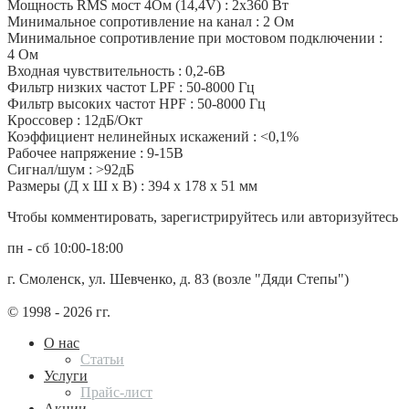
Мощность RMS мост 4Ом (14,4V) : 2х360 Вт
Минимальное сопротивление на канал : 2 Ом
Минимальное сопротивление при мостовом подключении :
4 Ом
Входная чувствительность : 0,2-6В
Фильтр низких частот LPF : 50-8000 Гц
Фильтр высоких частот HPF : 50-8000 Гц
Кроссовер : 12дБ/Окт
Коэффициент нелинейных искажений : <0,1%
Рабочее напряжение : 9-15В
Сигнал/шум : >92дБ
Размеры (Д х Ш х В) : 394 х 178 х 51 мм
Чтобы комментировать, зарегистрируйтесь или авторизуйтесь
пн - сб 10:00-18:00
г. Смоленск, ул. Шевченко, д. 83 (возле "Дяди Степы")
© 1998 - 2026 гг.
О нас
Статьи
Услуги
Прайс-лист
Акции