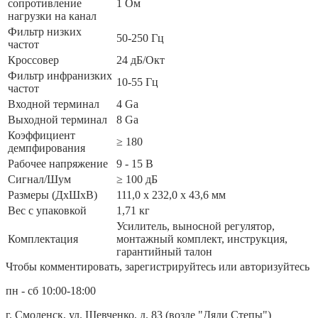
сопротивление
1 Ом
нагрузки на канал
Фильтр низких
50-250 Гц
частот
Кроссовер
24 дБ/Окт
Фильтр инфранизких
10-55 Гц
частот
Входной терминал
4 Ga
Выходной терминал
8 Ga
Коэффициент
≥ 180
демпфирования
Рабочее напряжение
9 - 15 В
Сигнал/Шум
≥ 100 дБ
Размеры (ДxШxВ)
111,0 x 232,0 x 43,6 мм
Вес с упаковкой
1,71 кг
Усилитель, выносной регулятор,
Комплектация
монтажный комплект, инструкция,
гарантийный талон
Чтобы комментировать, зарегистрируйтесь или авторизуйтесь
пн - сб 10:00-18:00
г. Смоленск, ул. Шевченко, д. 83 (возле "Дяди Степы")