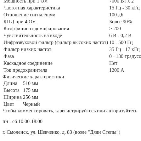
Мощность при 1 Ом
7000 Вт x 2
Частотная характеристика
15 Гц - 30 кГц
Отношение сигнал/шум
100 дБ
КПД при 4 Ом
Более 90%
Коэффициент демпфирования
> 200
Чувствительность на входе
6 В - 0,2 В
Инфразвуковой фильтр (фильтр высоких частот)
10 - 500 Гц
Фильтр низких частот
35 Гц - 17 кГц
Фаза
0 - 180 градус
Каскадное соединение
Нет
Ток предохранителя
1200 А
Физические характеристики
Длина
510 мм
Высота
175 мм
Ширина
256 мм
Цвет
Черный
Чтобы комментировать, зарегистрируйтесь или авторизуйтесь
пн - сб 10:00-18:00
г. Смоленск, ул. Шевченко, д. 83 (возле "Дяди Степы")