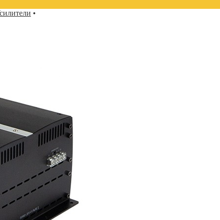
силители
•