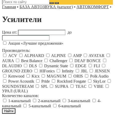
Главная
•
БАЗА АВТОЗВУКА (каталог)
•
АВТОКОМФОРТ
•
Усилители
Цена от:
до
Акция «Лучшие предложения»
Производитель:
ACV
ALPHARD
ALPINE
AMP
AVATAR
AURA
Best Balance
Challenger
DEAF BONCE
DL AUDIO
DLS
Dynamic State
EDGE
FLI
GROUND ZERO
HIFonics
Infinity
JBL
JENSEN
Kenwood
Kicx
MAGNUM
ORIS
Polk Audio
Power Acoustik
Pride
Rockford Fosgate
SkyLor
SOUNDSTREAM
SPL
SUPRA
TEAC
VIBE
УРАЛ (URAL)
Количество каналов:
1-канальный
2-канальный
3-канальный
4-
канальный
5-канальный
6-канальный