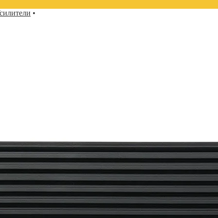
силители
•