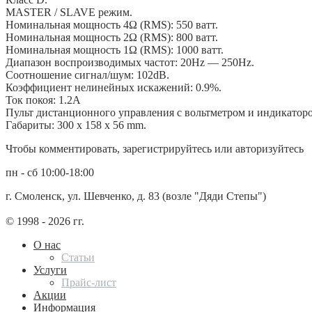
MASTER / SLAVE режим.
Номинальная мощность 4Ω (RMS): 550 ватт.
Номинальная мощность 2Ω (RMS): 800 ватт.
Номинальная мощность 1Ω (RMS): 1000 ватт.
Диапазон воспроизводимых частот: 20Hz — 250Hz.
Соотношение сигнал/шум: 102dB.
Коэффициент нелинейных искажений: 0.9%.
Ток покоя: 1.2А
Пульт дистанционного управления с вольтметром и индикатор
Габариты: 300 x 158 x 56 mm.
Чтобы комментировать, зарегистрируйтесь или авторизуйтесь
пн - сб 10:00-18:00
г. Смоленск, ул. Шевченко, д. 83 (возле "Дяди Степы")
© 1998 - 2026 гг.
О нас
Статьи
Услуги
Прайс-лист
Акции
Информация