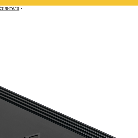
силители
•