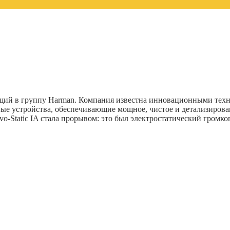
ящий в группу Harman. Компания известна инновационными техн
е устройства, обеспечивающие мощное, чистое и детализированн
o-Static IA стала прорывом: это был электростатический громк