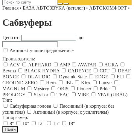
Главная
•
БАЗА АВТОЗВУКА (каталог)
•
АВТОКОМФОРТ
•
Сабвуферы
Цена от:
до
Акция «Лучшие предложения»
Производитель:
ACV
ALPHARD
AMP
AVATAR
AURA
Beyma
BLACK HYDRA
CADENCE
CDT
DEAF
BONCE
DL AUDIO
Dynamic State
EDGE
FLI
GROUND ZERO
Hertz
JBL
Kicx
Lanzar
MAGNUM
Mystery
ORIS
Pioneer
Pride
PROLOGY
SkyLor
TEAC
VIBE
УРАЛ (URAL)
Тип:
Сабвуферная голова
Пассивный (в корпусе; без
усилителя)
Активный (в корпусе; с усилителем)
Типоразмер:
8"
10"
12"
15"
18"