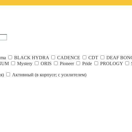
yma
BLACK HYDRA
CADENCE
CDT
DEAF BON
NUM
Mystery
ORIS
Pioneer
Pride
PROLOGY
я)
Активный (в корпусе; с усилителем)