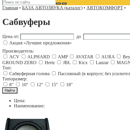
Главная
•
БАЗА АВТОЗВУКА (каталог)
•
АВТОКОМФОРТ
•
Сабвуферы
Цена от:
до
Акция «Лучшие предложения»
Производитель:
ACV
ALPHARD
AMP
AVATAR
AURA
Be
GROUND ZERO
Hertz
JBL
Kicx
Lanzar
MAG
Тип:
Сабвуферная голова
Пассивный (в корпусе; без усилител
Типоразмер:
8"
10"
12"
15"
18"
Цена:
Наименование: