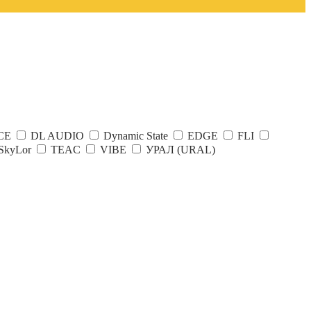
CE
DL AUDIO
Dynamic State
EDGE
FLI
SkyLor
TEAC
VIBE
УРАЛ (URAL)