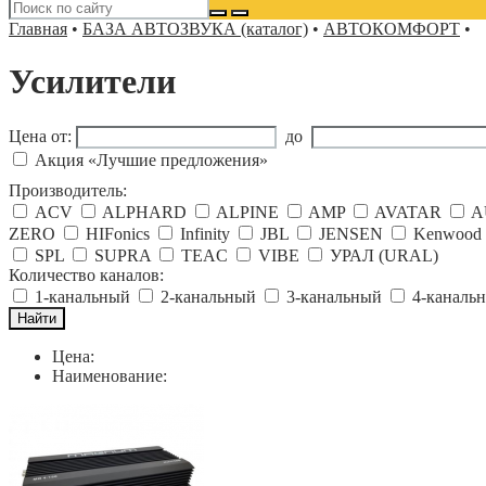
Главная
•
БАЗА АВТОЗВУКА (каталог)
•
АВТОКОМФОРТ
•
Усилители
Цена от:
до
Акция «Лучшие предложения»
Производитель:
ACV
ALPHARD
ALPINE
AMP
AVATAR
A
ZERO
HIFonics
Infinity
JBL
JENSEN
Kenwood
SPL
SUPRA
TEAC
VIBE
УРАЛ (URAL)
Количество каналов:
1-канальный
2-канальный
3-канальный
4-каналь
Цена:
Наименование: