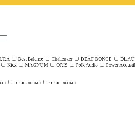
URA
Best Balance
Challenger
DEAF BONCE
DL AU
Kicx
MAGNUM
ORIS
Polk Audio
Power Acousti
ный
5-канальный
6-канальный