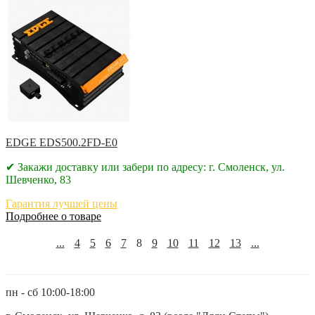
EDGE EDS500.2FD-E0
✔ Закажи доставку или забери по адресу: г. Смоленск, ул.
Шевченко, 83
Гарантия лучшей цены
Подробнее о товаре
...
4
5
6
7
8
9
10
11
12
13
...
пн - сб 10:00-18:00