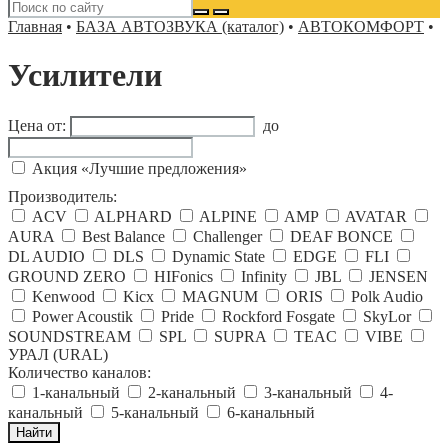
Главная
•
БАЗА АВТОЗВУКА (каталог)
•
АВТОКОМФОРТ
•
Усилители
Цена от:
до
Акция «Лучшие предложения»
Производитель:
ACV
ALPHARD
ALPINE
AMP
AVATAR
AURA
Best Balance
Challenger
DEAF BONCE
DL AUDIO
DLS
Dynamic State
EDGE
FLI
GROUND ZERO
HIFonics
Infinity
JBL
JENSEN
Kenwood
Kicx
MAGNUM
ORIS
Polk Audio
Power Acoustik
Pride
Rockford Fosgate
SkyLor
SOUNDSTREAM
SPL
SUPRA
TEAC
VIBE
УРАЛ (URAL)
Количество каналов:
1-канальный
2-канальный
3-канальный
4-
канальный
5-канальный
6-канальный