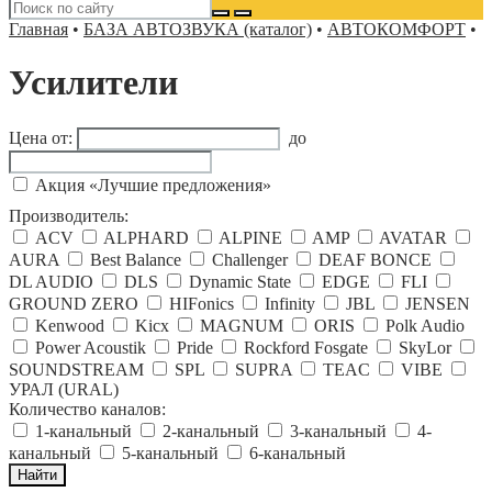
Главная
•
БАЗА АВТОЗВУКА (каталог)
•
АВТОКОМФОРТ
•
Усилители
Цена от:
до
Акция «Лучшие предложения»
Производитель:
ACV
ALPHARD
ALPINE
AMP
AVATAR
AURA
Best Balance
Challenger
DEAF BONCE
DL AUDIO
DLS
Dynamic State
EDGE
FLI
GROUND ZERO
HIFonics
Infinity
JBL
JENSEN
Kenwood
Kicx
MAGNUM
ORIS
Polk Audio
Power Acoustik
Pride
Rockford Fosgate
SkyLor
SOUNDSTREAM
SPL
SUPRA
TEAC
VIBE
УРАЛ (URAL)
Количество каналов:
1-канальный
2-канальный
3-канальный
4-
канальный
5-канальный
6-канальный