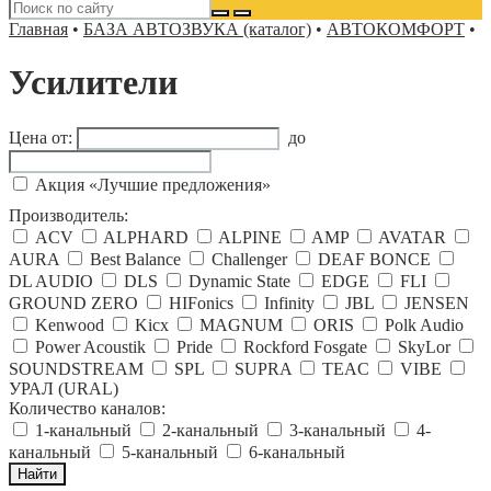
Главная
•
БАЗА АВТОЗВУКА (каталог)
•
АВТОКОМФОРТ
•
Усилители
Цена от:
до
Акция «Лучшие предложения»
Производитель:
ACV
ALPHARD
ALPINE
AMP
AVATAR
AURA
Best Balance
Challenger
DEAF BONCE
DL AUDIO
DLS
Dynamic State
EDGE
FLI
GROUND ZERO
HIFonics
Infinity
JBL
JENSEN
Kenwood
Kicx
MAGNUM
ORIS
Polk Audio
Power Acoustik
Pride
Rockford Fosgate
SkyLor
SOUNDSTREAM
SPL
SUPRA
TEAC
VIBE
УРАЛ (URAL)
Количество каналов:
1-канальный
2-канальный
3-канальный
4-
канальный
5-канальный
6-канальный