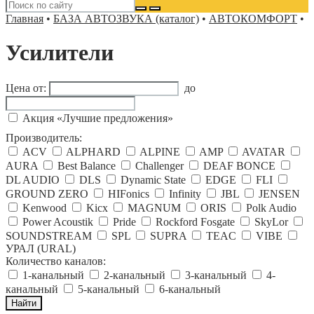
Главная
•
БАЗА АВТОЗВУКА (каталог)
•
АВТОКОМФОРТ
•
Усилители
Цена от:
до
Акция «Лучшие предложения»
Производитель:
ACV
ALPHARD
ALPINE
AMP
AVATAR
AURA
Best Balance
Challenger
DEAF BONCE
DL AUDIO
DLS
Dynamic State
EDGE
FLI
GROUND ZERO
HIFonics
Infinity
JBL
JENSEN
Kenwood
Kicx
MAGNUM
ORIS
Polk Audio
Power Acoustik
Pride
Rockford Fosgate
SkyLor
SOUNDSTREAM
SPL
SUPRA
TEAC
VIBE
УРАЛ (URAL)
Количество каналов:
1-канальный
2-канальный
3-канальный
4-
канальный
5-канальный
6-канальный