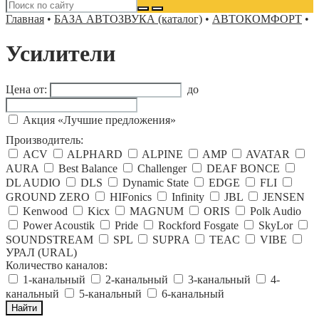
Главная
•
БАЗА АВТОЗВУКА (каталог)
•
АВТОКОМФОРТ
•
Усилители
Цена от:
до
Акция «Лучшие предложения»
Производитель:
ACV
ALPHARD
ALPINE
AMP
AVATAR
AURA
Best Balance
Challenger
DEAF BONCE
DL AUDIO
DLS
Dynamic State
EDGE
FLI
GROUND ZERO
HIFonics
Infinity
JBL
JENSEN
Kenwood
Kicx
MAGNUM
ORIS
Polk Audio
Power Acoustik
Pride
Rockford Fosgate
SkyLor
SOUNDSTREAM
SPL
SUPRA
TEAC
VIBE
УРАЛ (URAL)
Количество каналов:
1-канальный
2-канальный
3-канальный
4-
канальный
5-канальный
6-канальный