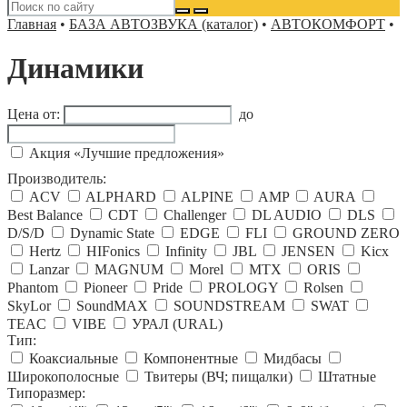
Главная
•
БАЗА АВТОЗВУКА (каталог)
•
АВТОКОМФОРТ
•
Динамики
Цена от:
до
Акция «Лучшие предложения»
Производитель:
ACV
ALPHARD
ALPINE
AMP
AURA
Best Balance
CDT
Challenger
DL AUDIO
DLS
D/S/D
Dynamic State
EDGE
FLI
GROUND ZERO
Hertz
HIFonics
Infinity
JBL
JENSEN
Kicx
Lanzar
MAGNUM
Morel
MTX
ORIS
Phantom
Pioneer
Pride
PROLOGY
Rolsen
SkyLor
SoundMAX
SOUNDSTREAM
SWAT
TEAC
VIBE
УРАЛ (URAL)
Тип:
Коаксиальные
Компонентные
Мидбасы
Широкополосные
Твитеры (ВЧ; пищалки)
Штатные
Типоразмер: