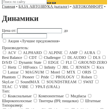
Главная
•
БАЗА АВТОЗВУКА (каталог)
•
АВТОКОМФОРТ
•
Динамики
Цена от:
до
Акция «Лучшие предложения»
Производитель:
ACV
ALPHARD
ALPINE
AMP
AURA
Best Balance
CDT
Challenger
DL AUDIO
DLS
D/S/D
Dynamic State
EDGE
FLI
GROUND ZERO
Hertz
HIFonics
Infinity
JBL
JENSEN
Kicx
Lanzar
MAGNUM
Morel
MTX
ORIS
Phantom
Pioneer
Pride
PROLOGY
Rolsen
SkyLor
SoundMAX
SOUNDSTREAM
SWAT
TEAC
VIBE
УРАЛ (URAL)
Тип:
Коаксиальные
Компонентные
Мидбасы
Широкополосные
Твитеры (ВЧ; пищалки)
Штатные
Типоразмер: