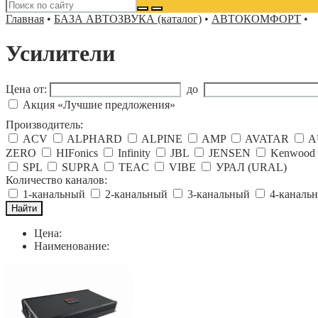
Главная
•
БАЗА АВТОЗВУКА (каталог)
•
АВТОКОМФОРТ
•
Усилители
Цена от:
до
Акция «Лучшие предложения»
Производитель:
ACV
ALPHARD
ALPINE
AMP
AVATAR
A
ZERO
HIFonics
Infinity
JBL
JENSEN
Kenwood
SPL
SUPRA
TEAC
VIBE
УРАЛ (URAL)
Количество каналов:
1-канальный
2-канальный
3-канальный
4-каналь
Цена:
Наименование: